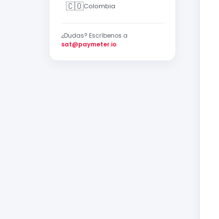
🇨🇴
Colombia
¿Dudas? Escríbenos a
sat@paymeter.io