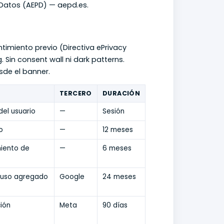
Datos (AEPD) — aepd.es.
imiento previo (Directiva ePrivacy
. Sin consent wall ni dark patterns.
sde el banner.
TERCERO
DURACIÓN
del usuario
—
Sesión
o
—
12 meses
iento de
—
6 meses
 uso agregado
Google
24 meses
ción
Meta
90 días