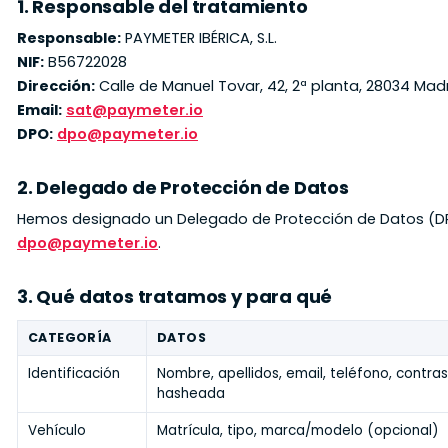
1. Responsable del tratamiento
Responsable:
PAYMETER IBÉRICA, S.L.
NIF:
B56722028
Dirección:
Calle de Manuel Tovar, 42, 2ª planta, 28034 Mad
Email:
sat@paymeter.io
DPO:
dpo@paymeter.io
2. Delegado de Protección de Datos
Hemos designado un Delegado de Protección de Datos (D
dpo@paymeter.io
.
3. Qué datos tratamos y para qué
CATEGORÍA
DATOS
Identificación
Nombre, apellidos, email, teléfono, contra
hasheada
Vehículo
Matrícula, tipo, marca/modelo (opcional)