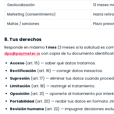
Geolocalización
13 meses m
Marketing (consentimiento)
Hasta retir
Multas / sanciones
Plazo prescr
8. Tus derechos
Responde en máximo
1 mes
(3 meses si la solicitud es com
dpo@paymeter.io
con copia de tu documento identificati
Acceso
(art. 15) — saber qué datos tratamos.
Rectificación
(art. 16) — corregir datos inexactos.
Supresión
(art. 17) — eliminar tus datos cuando proced
Limitación
(art. 18) — restringir el tratamiento.
Oposición
(art. 21) — oponerte al tratamiento por interé
Portabilidad
(art. 20) — recibir tus datos en formato 
Revisión humana
(art. 22) — impugnar decisiones exc