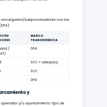
on encargados/subprocesadores con los
(DPA):
ACIÓN
MARCO
DORES
TRANSFERENCIA
drid /
DPA
urt)
S
SCC + adequacy
S
SCC
DPA
parcamiento y
l operador y/o ayuntamiento: tipo de