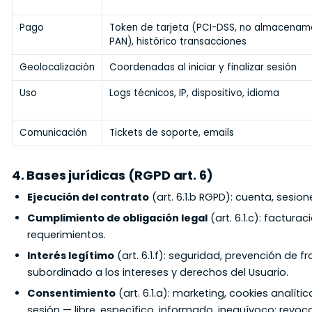
Pago
Token de tarjeta (PCI-DSS, no almacenam
PAN), histórico transacciones
Geolocalización
Coordenadas al iniciar y finalizar sesión
Uso
Logs técnicos, IP, dispositivo, idioma
Comunicación
Tickets de soporte, emails
4. Bases jurídicas (RGPD art. 6)
Ejecución del contrato
(art. 6.1.b RGPD): cuenta, sesi
Cumplimiento de obligación legal
(art. 6.1.c): factura
requerimientos.
Interés legítimo
(art. 6.1.f): seguridad, prevención de 
subordinado a los intereses y derechos del Usuario.
Consentimiento
(art. 6.1.a): marketing, cookies analít
sesión — libre, específico, informado, inequívoco; revo